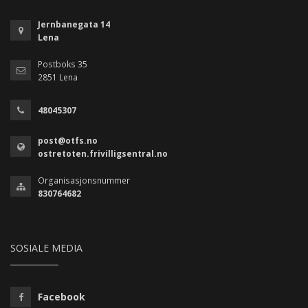
Jernbanegata 14
Lena
Postboks 35
2851 Lena
48045307
post@otfs.no
ostretoten.frivilligsentral.no
Organisasjonsnummer
830764682
SOSIALE MEDIA
Facebook