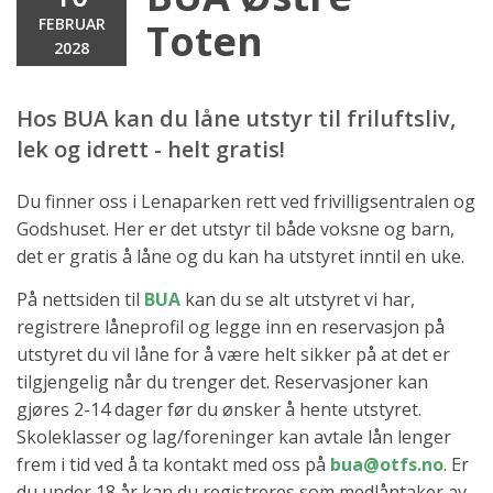
FEBRUAR
Toten
2028
Hos BUA kan du låne utstyr til friluftsliv,
lek og idrett - helt gratis!
Du finner oss i Lenaparken rett ved frivilligsentralen og
Godshuset. Her er det utstyr til både voksne og barn,
det er gratis å låne og du kan ha utstyret inntil en uke.
På nettsiden til
BUA
kan du se alt utstyret vi har,
registrere låneprofil og legge inn en reservasjon på
utstyret du vil låne for å være helt sikker på at det er
tilgjengelig når du trenger det. Reservasjoner kan
gjøres 2-14 dager før du ønsker å hente utstyret.
Skoleklasser og lag/foreninger kan avtale lån lenger
frem i tid ved å ta kontakt med oss på
bua@otfs.no
. Er
du under 18 år kan du registreres som medlåntaker av